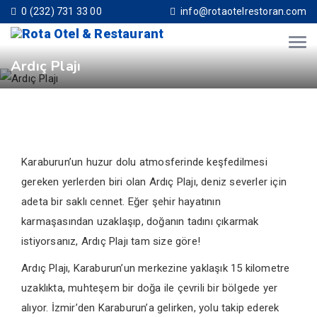
0 (232) 731 33 00
info@rotaotelrestoran.com
Ardıç Plajı
Karaburun’un huzur dolu atmosferinde keşfedilmesi
gereken yerlerden biri olan Ardıç Plajı, deniz severler için
adeta bir saklı cennet. Eğer şehir hayatının
karmaşasından uzaklaşıp, doğanın tadını çıkarmak
istiyorsanız, Ardıç Plajı tam size göre!
Ardıç Plajı, Karaburun’un merkezine yaklaşık 15 kilometre
uzaklıkta, muhteşem bir doğa ile çevrili bir bölgede yer
alıyor. İzmir’den Karaburun’a gelirken, yolu takip ederek