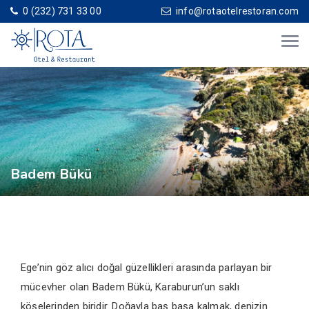
0 (232) 731 33 00
info@rotaotelrestoran.com
Badem Bükü
Ege’nin göz alıcı doğal güzellikleri arasında parlayan bir
mücevher olan Badem Bükü, Karaburun’un saklı
köşelerinden biridir. Doğayla baş başa kalmak, denizin