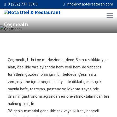
0 (232) 731 33 00
info@rotaotelrestoran.com
Çeşmealtı
Çeşmealtı, Urla ilçe merkezine sadece 5 km uzaklıkta yer
alan, özellikle yaz aylarında hem yerli hem de yabancı
turistlerin gözdesi olan şirin bir beldedir. Çeşmealtı,
zengin yeme içme seçenekleriyle de dikkat çeker; çok
sayıda kafe, restoran, pastane ve lokanta sayesinde
Urla’nın gastronomi açısından en önemli noktalarından biri
haline gelmiştir.
Bölgenin mimarisi genellikle tek veya iki katlı, bahçeli