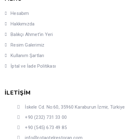
Hesabım
Hakkımızda
Balıkçı Ahmet’in Yeri
Resim Galerimiz
Kullanım Şartları
İptal ve İade Politikası
İLETİŞİM
İskele Cd. No:60, 35960 Karaburun İzmir, Türkiye
+90 (232) 731 33 00
+90 (545) 673 49 85
info@rotaotelrestoran.com