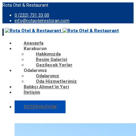
Rota Otel & Restaurant
0 (232) 731 33 00
info@rotaotelrestoran.com
Anasayfa
Karaburun
Hakkımızda
Resim Galerisi
Gezilecek Yerler
Odalarımız
Odalarımız
Oda Hizmetlerimiz
Balıkçı Ahmet’in Yeri
İletişim
REZERVASYON