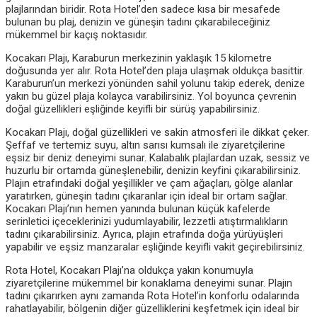
plajlarından biridir. Rota Hotel’den sadece kısa bir mesafede
bulunan bu plaj, denizin ve güneşin tadını çıkarabileceğiniz
mükemmel bir kaçış noktasıdır.
Kocakarı Plajı, Karaburun merkezinin yaklaşık 15 kilometre
doğusunda yer alır. Rota Hotel’den plaja ulaşmak oldukça basittir.
Karaburun’un merkezi yönünden sahil yolunu takip ederek, denize
yakın bu güzel plaja kolayca varabilirsiniz. Yol boyunca çevrenin
doğal güzellikleri eşliğinde keyifli bir sürüş yapabilirsiniz.
Kocakarı Plajı, doğal güzellikleri ve sakin atmosferi ile dikkat çeker.
Şeffaf ve tertemiz suyu, altın sarısı kumsalı ile ziyaretçilerine
eşsiz bir deniz deneyimi sunar. Kalabalık plajlardan uzak, sessiz ve
huzurlu bir ortamda güneşlenebilir, denizin keyfini çıkarabilirsiniz.
Plajın etrafındaki doğal yeşillikler ve çam ağaçları, gölge alanlar
yaratırken, güneşin tadını çıkaranlar için ideal bir ortam sağlar.
Kocakarı Plajı’nın hemen yanında bulunan küçük kafelerde
serinletici içeceklerinizi yudumlayabilir, lezzetli atıştırmalıkların
tadını çıkarabilirsiniz. Ayrıca, plajın etrafında doğa yürüyüşleri
yapabilir ve eşsiz manzaralar eşliğinde keyifli vakit geçirebilirsiniz.
Rota Hotel, Kocakarı Plajı’na oldukça yakın konumuyla
ziyaretçilerine mükemmel bir konaklama deneyimi sunar. Plajın
tadını çıkarırken aynı zamanda Rota Hotel’in konforlu odalarında
rahatlayabilir, bölgenin diğer güzelliklerini keşfetmek için ideal bir