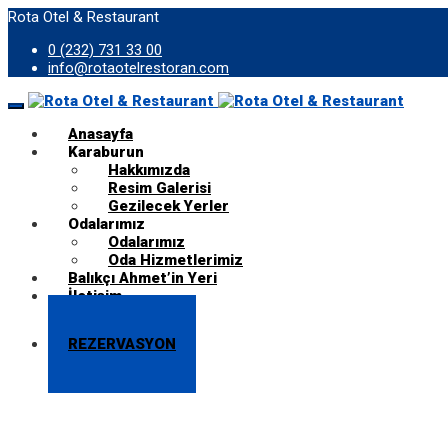
Rota Otel & Restaurant
0 (232) 731 33 00
info@rotaotelrestoran.com
Anasayfa
Karaburun
Hakkımızda
Resim Galerisi
Gezilecek Yerler
Odalarımız
Odalarımız
Oda Hizmetlerimiz
Balıkçı Ahmet’in Yeri
İletişim
REZERVASYON