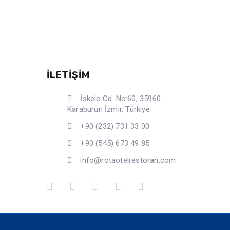
İLETİŞİM
İskele Cd. No:60, 35960
Karaburun İzmir, Türkiye
+90 (232) 731 33 00
+90 (545) 673 49 85
info@rotaotelrestoran.com