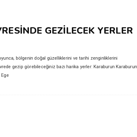
RESINDE GEZILECEK YERLER
nca, bölgenin doğal güzelliklerini ve tarihi zenginliklerini
evrede gezip görebileceğiniz bazı harika yerler: Karaburun Karaburun
. Ege