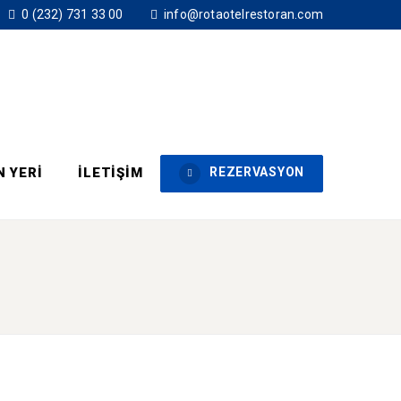
0 (232) 731 33 00
info@rotaotelrestoran.com
N YERI
İLETIŞIM
REZERVASYON