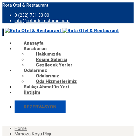
Rota Otel & Restaurant
0 (232) 731 33 00
info@rotaotelrestoran.com
Anasayfa
Karaburun
Hakkımızda
Resim Galerisi
Gezilecek Yerler
Odalarımız
Odalarımız
Oda Hizmetlerimiz
Balıkçı Ahmet’in Yeri
İletişim
REZERVASYON
Home
Mimoza Koyu Plajı