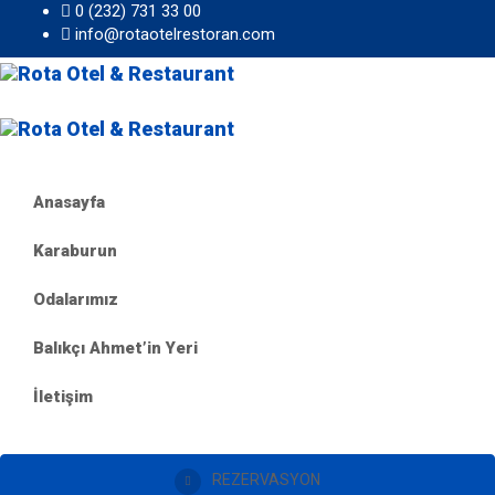
0 (232) 731 33 00
info@rotaotelrestoran.com
Anasayfa
Karaburun
Odalarımız
Balıkçı Ahmet’in Yeri
İletişim
REZERVASYON