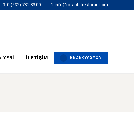
0 (232) 731 33 00
info@rotaotelrestoran.com
N YERI
İLETIŞIM
REZERVASYON