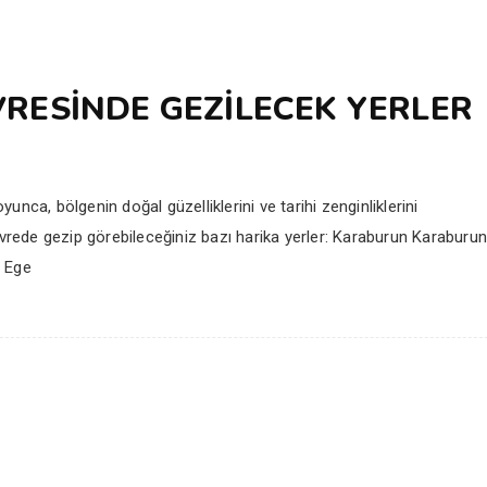
RESINDE GEZILECEK YERLER
nca, bölgenin doğal güzelliklerini ve tarihi zenginliklerini
evrede gezip görebileceğiniz bazı harika yerler: Karaburun Karaburun
. Ege