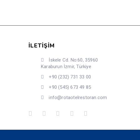
İLETİŞİM
İskele Cd. No:60, 35960
Karaburun İzmir, Türkiye
+90 (232) 731 33 00
+90 (545) 673 49 85
info@rotaotelrestoran.com